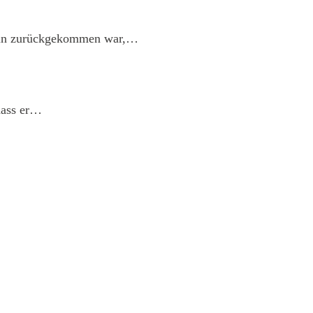
ntin zurückgekommen war,…
 dass er…