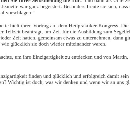
fnen Sie Ihrer Selbstheilung die Tür!‘
und dann als Unterzei
 Jeanette war ganz begeistert. Besonders freute sie sich, dass
al vorschlagen.“
te hielt ihren Vortrag auf dem Heilpraktiker-Kongress. Die
er Teilzeit beantragt, um Zeit für die Ausbildung zum Segelleh
ieder Zeit hatten, gemeinsam etwas zu unternehmen, dann gi
, wie glücklich sie doch wieder miteinander waren.
machte, um ihre Einzigartigkeit zu entdecken und von Martin, 
inzigartigkeit finden und glücklich und erfolgreich damit sei
en? Wichtig ist doch, was wir denken und wenn wir an uns gl