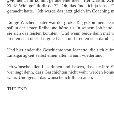
„Moment, mir kommt gerade eine Idee“, rief Martin:
‚Öf
Ziel.‘
Wie gefällt dir das?“ „Oh, das finde ich ja klasse!“
gemacht hatte. „Ich werde das jetzt gleich im Coaching m
Einige Wochen später war der große Tag gekommen. Jeanet
saß in der ersten Reihe und hörte zu. In seinem Job hatte 
sie sich das leisten konnten. Und wenn beide dann mal w
freuten sich über das gute Essen und freuten sich darüber
Und hier endet die Geschichte von Jeanette, die sich auf
Einzigartigkeit selbst einen alten Traum wiederfand.
Ich wünsche allen Leserinnen und Lesern, dass sie ihre E
wer sagt denn, dass Geschichten nicht wahr werden könn
wahr. Und genau das wünsche ich Ihnen auch.
THE END