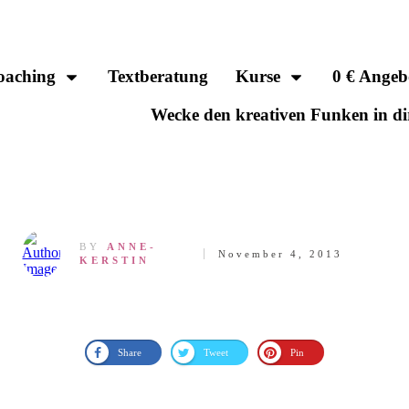
oaching
Textberatung
Kurse
0 € Angeb
Wecke den kreativen Funken in di
BY
ANNE-
November 4, 2013
KERSTIN
Share
Tweet
Pin