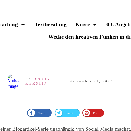
oaching
Textberatung
Kurse
0 € Angeb
Wecke den kreativen Funken in di
BY
ANNE-
September 21, 2020
KERSTIN
Share
Tweet
Pin
t einer Blogartikel-Serie unabhängig von Social Media machst