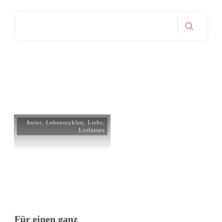
Home
Tag: Herrlichkeit
|
Autor
,
Lebenszyklen
,
Liebe
,
Loslassen
Für einen ganz