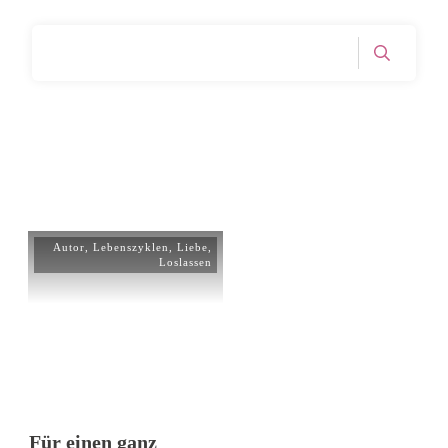
Home
Archives: Loslassen
|
Autor
,
Lebenszyklen
,
Liebe
,
Loslassen
Für einen ganz