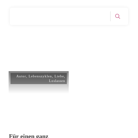
Home
Archives: Liebe
|
Autor
,
Lebenszyklen
,
Liebe
,
Loslassen
Für einen ganz