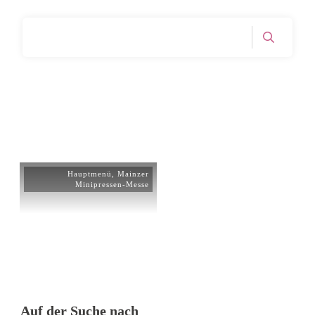
Home
Tag: Fantasy
|
Hauptmenü
,
Mainzer
Minipressen-Messe
Auf der Suche nach