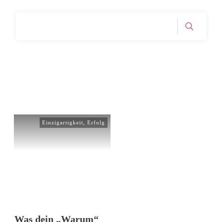
Home
Tag: Nach dem Warum fragen
|
Einzigartigkeit
,
Erfolg
Was dein „Warum“