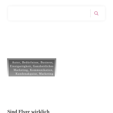
Home
Tag: Werbung
|
Autor
,
Bedürfnisse
,
Business
,
Einzigartigkeit
,
Ganzheitliches
Marketing
,
Kommunikation
,
Kundenakquise
,
Marketing
Sind Flyer wirklich