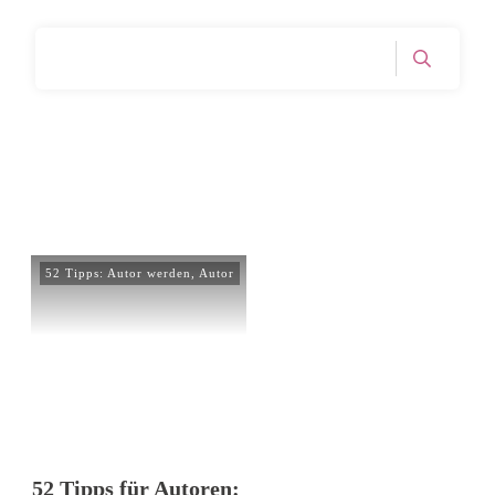
Home
Tag: Struktur
|
52 Tipps: Autor werden
,
Autor
52 Tipps für Autoren: