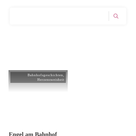
Home
Tag: Engel
|
Bahnhofsgeschichten
,
Herzensweisheit
Engel am Bahnhof