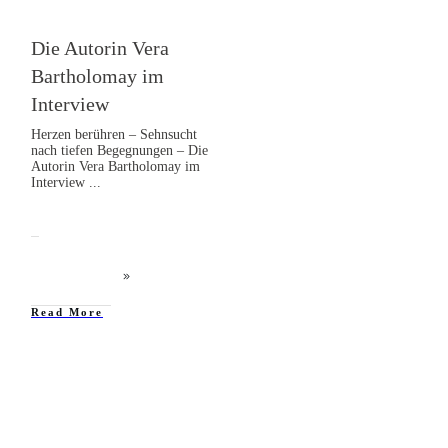
Die Autorin Vera
Bartholomay im
Interview
Herzen berühren – Sehnsucht
nach tiefen Begegnungen – Die
Autorin Vera Bartholomay im
Interview
...
Read More
Buchrezensionen
,
Rezension
,
Selbstständigkeit
,
Träume
verwirklichen