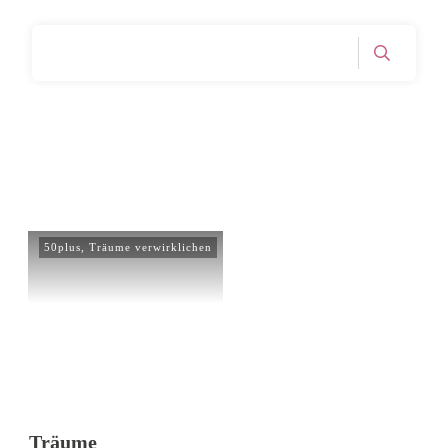
Home
Tag: Nebenberuflich arbeiten
|
50plus
,
Träume verwirklichen
Träume