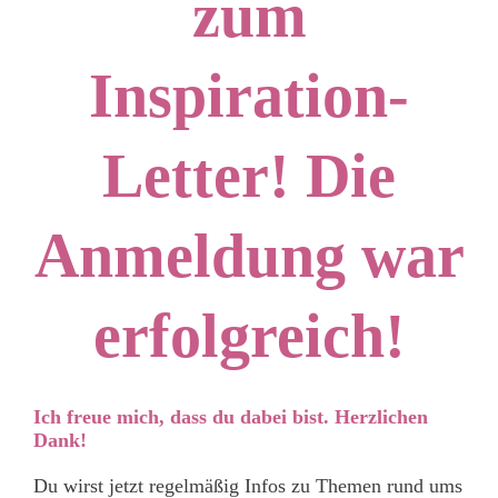
zum
Shop
Bücher
Inspiration-
Blog
Letter! Die
Wecke den kreativen Funken in dir!
Anmeldung war
erfolgreich!
Ich freue mich, dass du dabei bist. Herzlichen
Dank!
Du wirst jetzt regelmäßig Infos zu Themen rund ums