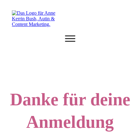
Home
Autoren-Club
Coaching
Textberatung
Danke für deine
Kurse
Anmeldung
0 € Angebote
About